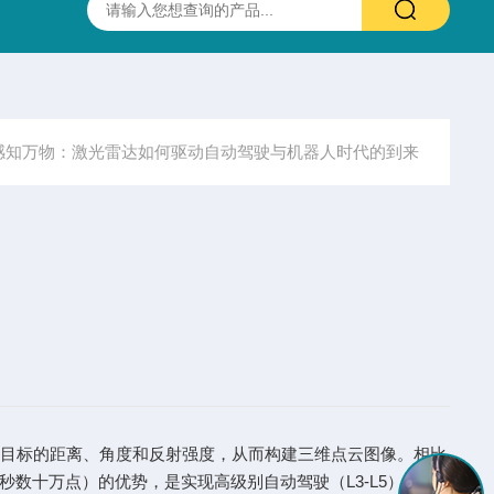
抛光硫化锌(ZnS)多光谱(透明)窗片 0.37-13.5um 25.4X3.0mm
感知万物：激光雷达如何驱动自动驾驶与机器人时代的到来
波，精确测量目标的距离、角度和反射强度，从而构建三维点云图像。相比
数十万点）的优势，是实现高级别自动驾驶（L3-L5）和机