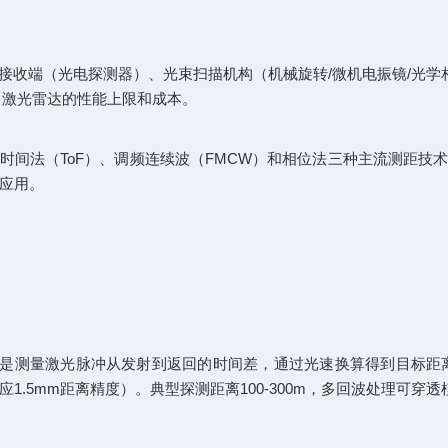
收端（光电探测器）、光束扫描机构（机械旋转/微机电振镜/光学相
定了激光雷达的性能上限和成本。
时间法（ToF）、调频连续波（FMCW）和相位法三种主流测距技
的应用。
是测量激光脉冲从发射到返回的时间差，通过光速换算得到目标距离
1.5mm距离精度）。典型探测距离100-300m，多回波处理可穿