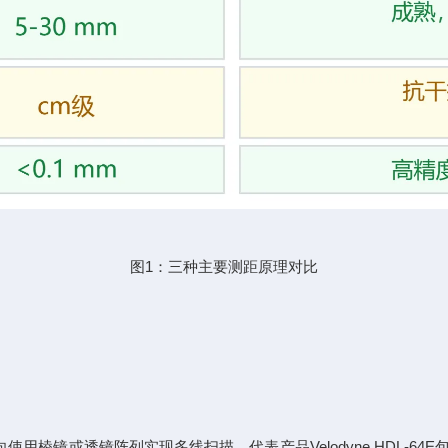
图1：三种主要测距原理对比
用棱镜或透镜阵列实现多线扫描。代表产品Velodyne HDL-64E