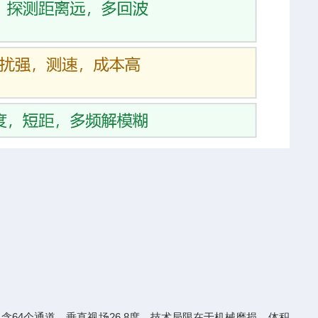
包含64个通道，垂直视场26.8度。技术局限在于机械磨损、体积