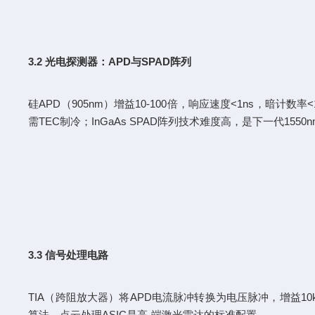
3.2 光电探测器：APD与SPAD阵列
硅APD（905nm）增益10-100倍，响应速度<1ns，暗计数率<1k
需TEC制冷；InGaAs SPAD阵列技术难度高，是下一代1550
3.3 信号处理电路
TIA（跨阻放大器）将APD电流脉冲转换为电压脉冲，增益10k
算法。点云处理ASIC是高-端激光雷达的标准配置。