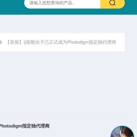
抛光硫化锌(ZnS)多光谱(透明)窗片 0.37-13.5um 25.4X3.0mm
【喜报】||筱晓光子已正式成为Photodigm指定独代理商