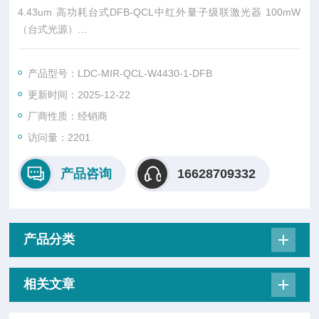
4.43um 高功耗台式DFB-QCL中红外量子级联激光器 100mW
（台式光源）
QCL4430DFB-4.43um高功耗DFB-QCL台式中红外量子级联激
光器是筱晓2019上半年开发出的中红外测试激光，大气窗口低损
产品型号：LDC-MIR-QCL-W4430-1-DFB
耗有利于空间光通讯测试研究。我们的台式光源功率高不需要IT
更新时间：2025-12-22
AR审核，是目前商用中红外测试光源的优秀选择。超过100nm
的可调谐范围，输出功率大于100mw满足客户测试的工业需求。
厂商性质：经销商
我们
访问量：2201
产品咨询
16628709332
产品分类
相关文章