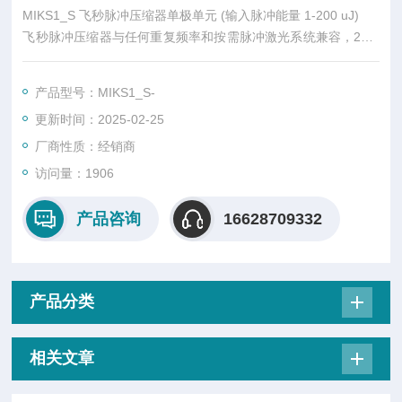
MIKS1_S 飞秒脉冲压缩器单极单元 (输入脉冲能量 1-200 uJ)
飞秒脉冲压缩器与任何重复频率和按需脉冲激光系统兼容，24/7
稳定运行，与现有激光系统的简单集成，没有有源光学元件，无
机械移动部件，无需维护，可以在在恶劣环境中运行（如灰尘或
产品型号：MIKS1_S-
振动）
更新时间：2025-02-25
厂商性质：经销商
访问量：1906
产品咨询
16628709332
产品分类
相关文章