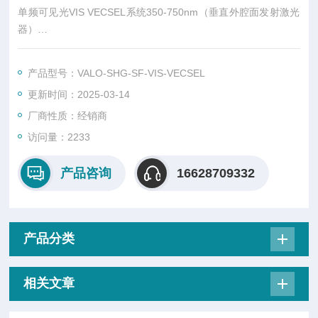
单频可见光VIS VECSEL系统350-750nm（垂直外腔面发射激光
器）
产品总览
VALO SHG SF是一种特的可调谐单频VECSEL系统，具有高效
产品型号：VALO-SHG-SF-VIS-VECSEL
的腔内二次谐波产生功能。这种新开发的激光器目前可在350-75
更新时间：2025-03-14
0 nm之间使用，具有瓦级输出功率，并使用与我们的近红外VAL
O SF产品线相同的交钥匙VECSEL平台。
厂商性质：经销商
访问量：2233
产品咨询
16628709332
产品分类
相关文章