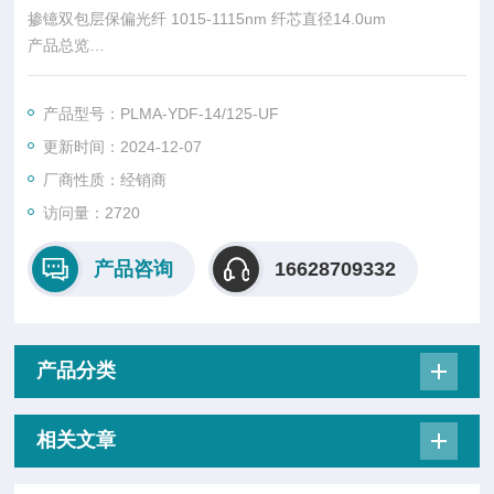
掺镱双包层保偏光纤 1015-1115nm 纤芯直径14.0um
产品总览
我们的PM、大模场（PLMA）掺镱有源光纤（YDF）和无源匹配
的锗掺杂光纤（GDF）是定制的，以满足超快激光设计的关键要
产品型号：PLMA-YDF-14/125-UF
求。这些特殊光纤具有偏振保持、色散控制、高光束质量、低光
更新时间：2024-12-07
暗化和最高吸收率等特点
厂商性质：经销商
访问量：2720
产品咨询
16628709332
产品分类
相关文章