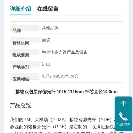
详细介绍
在线留言
其他品牌
品牌
面议
价格区间
半导体激光器产品及设备
组成要素
进口
产地类别
电子/电池,电气,综合
应用领域
掺镱双包层保偏光纤 1015-1115nm 纤芯直径14.0um
产品总览
我们的PM、大模场（PLMA）掺镱有源光纤（YDF）和无
电话咨询
源匹配的锗掺杂光纤（GDF）是定制的，以满足超快激光