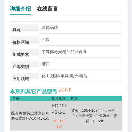
详细介绍
在线留言
其他品牌
品牌
面议
价格区间
半导体激光器产品及设备
组成要素
进口
产地类别
化工,建材/家具,电子/电池
应用领域
共10条
本系列其它产品型号
名称
货号货期
描述
FC-107
波长：1054-1074nm；光腔：
4B-1-1
配有可更换过滤盒的可
1；半峰全宽：1±0.3nm；损
调滤波器 FC-1074B-1-1
A80152
耗：≦1.5dB
384