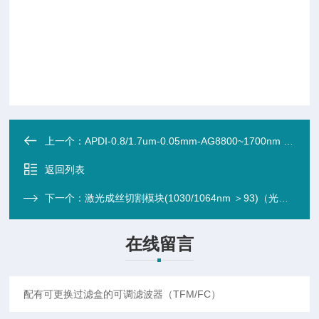
上一个：
APDI-0.8/1.7um-0.05mm-AG8800~1700nm 雪崩式光电探测器（APD）直径 0.05mm （砷化铟InAs/铟砷锑InAs
返回列表
下一个：
激光成丝切割模块(1030/1064nm ＞93)（光束整形变形）
在线留言