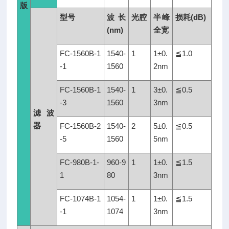
和
版
主
型号
波长
光腔
半峰
损耗
(dB)
机
(nm)
全宽
可
单
FC-1560B-1
1540-
1
1±0.
≦1.0
独
-1
1560
2nm
购
FC-1560B-1
1540-
1
3±0.
≦0.5
买。
-3
1560
3nm
滤波
尺
器
FC-1560B-2
1540-
2
5±0.
≦0.5
寸
-5
1560
5nm
规
格
FC-980B-1-
960-9
1
1±0.
≦1.5
1
80
3nm
FC-1074B-1
1054-
1
1±0.
≦1.5
-1
1074
3nm