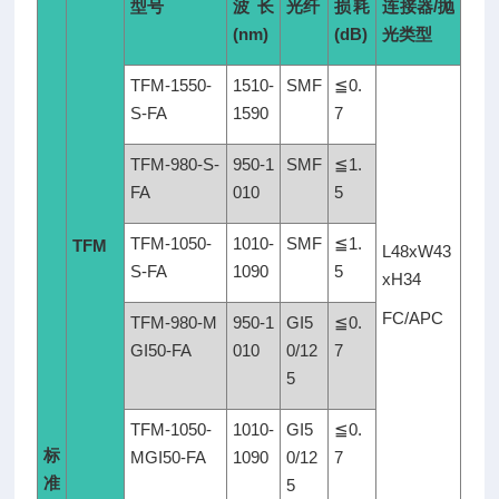
型号
波长
光纤
损耗
连接器
/
抛
*
(nm)
(dB)
光类型
规
格
TFM-1550-
1510-
SMF
≦0.
如
S-FA
1590
7
有
TFM-980-S-
950-1
SMF
≦1.
更
FA
010
5
改，
恕
TFM-1050-
1010-
SMF
≦1.
TFM
不
L48xW43
S-FA
1090
5
另
xH34
行
FC/
APC
TFM-980-M
950-1
GI5
≦0.
通
GI50-FA
010
0/12
7
知。
5
*
过
TFM-1050-
1010-
GI5
≦0.
滤
标
MGI50-FA
1090
0/12
7
盒
准
5