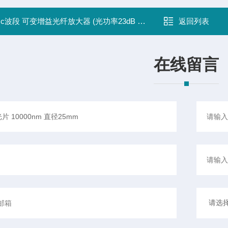
：
c波段 可变增益光纤放大器 (光功率23dB 增益范围 29~41dB)
返回列表
在线留言