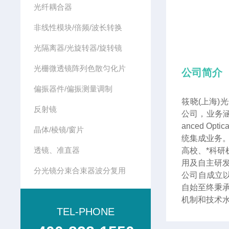
光纤耦合器
非线性模块/倍频/波长转换
光隔离器/光旋转器/旋转镜
光栅微透镜阵列色散匀化片
公司简介
偏振器件/偏振测量调制
筱晓(上海)
反射镜
公司，业务涵
anced 
晶体/棱镜/窗片
统集成业务
透镜、准直器
高校、*科
用及自主研
分光镜分束合束器波分复用
公司自成立
自始至终秉
机制和技术
TEL-PHONE