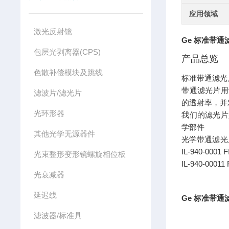
应用领域
激光反射镜
Ge 标准带通滤
包层光剥离器(CPS)
产品总览
色散补偿模块及跳线
标准带通滤光
带通滤光片用
滤波片/滤光片
的透射率，并
光环形器
我们的滤光片
学部件
其他光学无源器件
光学带通滤光
IL-940-0001 F
光束整形变形镜螺旋相位板
IL-940-00011 
光衰减器
延迟线
Ge 标准带通滤
滤波器/标准具