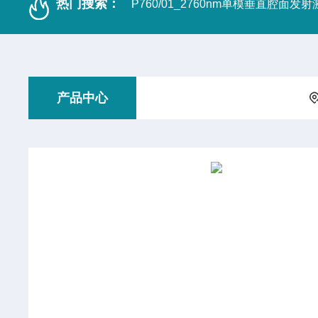
热门搜索：
P760/01_2760nm单模垂直腔面发
产品中心