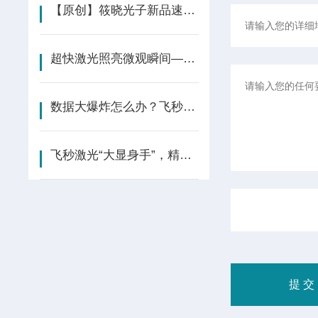
【原创】筱晓光子新品速递| band高功率DFB激光器（硅光通讯）
超快激光照亮微观瞬间——用于ICF的双时刻X射线源
数据大爆炸怎么办？飞秒激光光存储技术来回答！
飞秒激光“大显身手”，精准捕获单细胞