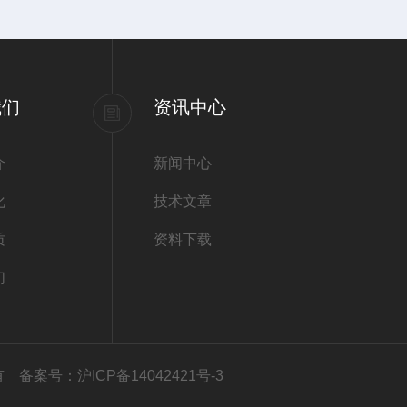
我们
资讯中心
介
新闻中心
化
技术文章
质
资料下载
们
所有
备案号：沪ICP备14042421号-3