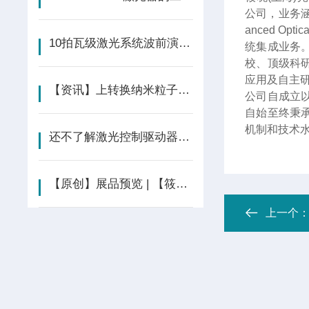
公司，业务涵
anced 
10拍瓦级激光系统波前演变及分析
统集成业务
校、顶级科
应用及自主
【资讯】上转换纳米粒子-聚苯乙烯微球-光学 “微传感器 ” | Nature
公司自成立
自始至终秉
机制和技术
还不了解激光控制驱动器？看这里！
【原创】展品预览 | 【筱晓光子】激光器 光学器件 探测器 光谱分析设备
上一个