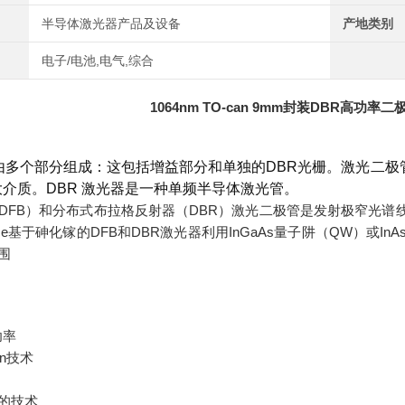
半导体激光器产品及设备
产地类别
电子/电池,电气,综合
1064nm TO-can 9mm封装DBR高功率二
器由多个部分组成：这包括增益部分和单独的DBR光栅。激光二
介质。DBR 激光器是一种单频半导体激光管。
DFB）和分布式布拉格反射器（DBR）激光二极管是发射极窄光谱线
olume基于砷化镓的DFB和DBR激光器利用InGaAs量子阱（QW）或I
范围
功率
Sn技术
的技术