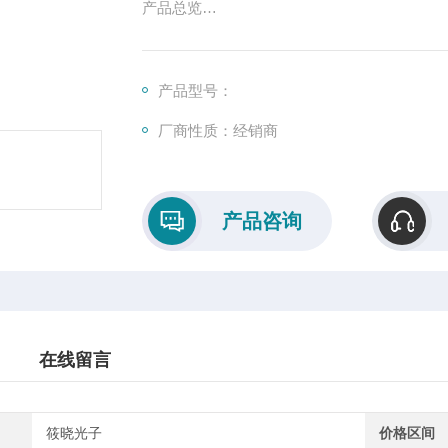
产品总览
DBR激光器由多个部分组成：这包括增益部
特定波长提供反馈。该波导还部分用作放大介质
产品型号：
厂商性质：经销商
产品咨询
在线留言
筱晓光子
价格区间