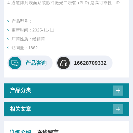
4 通道阵列表面贴装脉冲激光二极管 (PLD) 是高可靠性 LiDAR
的理想选择。LD 安装在高度可靠的中空陶瓷封装上。这有利于
短脉冲操作和高峰值功率输出。3 叠堆结构中的阳极是独立电
产品型号：
极，阴极是公共电极，这样可以同时和单独操作 PLD。
更新时间：2025-11-11
厂商性质：经销商
访问量：1862
产品咨询
16628709332
产品分类
相关文章
详细介绍
在线留言