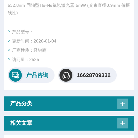
632.8nm 同轴型He-Ne氦氖激光器 5mW (光束直径0.9mm 偏振
线性)
产品总览
特点/应用
产品型号：
可以选择光纤耦合（光纤注入装置）
更新时间：2026-01-04
干涉仪光源、导向光
用于检查光学元件、光纤零件等的光源。
厂商性质：经销商
访问量：2525
产品咨询
16628709332
产品分类
相关文章