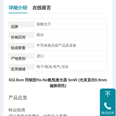
详细介绍
在线留言
筱晓光子
品牌
面议
价格区间
半导体激光器产品及设备
组成要素
进口
产地类别
电子/电池,电气,综合
应用领域
632.8nm 同轴型He-Ne氦氖激光器 5mW (光束直径0.9mm
偏振线性)
产品总览
特点/应用
电话咨询