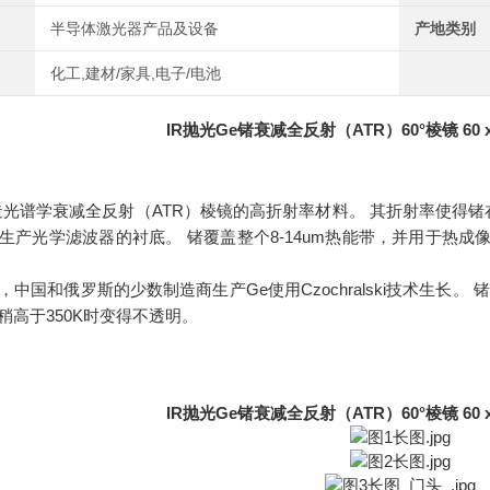
半导体激光器产品及设备
产地类别
化工,建材/家具,电子/电池
IR抛光Ge锗衰减全反射（ATR）60°棱镜 60 x
造光谱学衰减全反射（ATR）棱镜的高折射率材料。 其折射率使得锗
生产光学滤波器的衬底。 锗覆盖整个8-14um热能带，并用于热成
，中国和俄罗斯的少数制造商生产Ge使用Czochralski技术生长
稍高于350K时变得不透明。
IR抛光Ge锗衰减全反射（ATR）60°棱镜 60 x