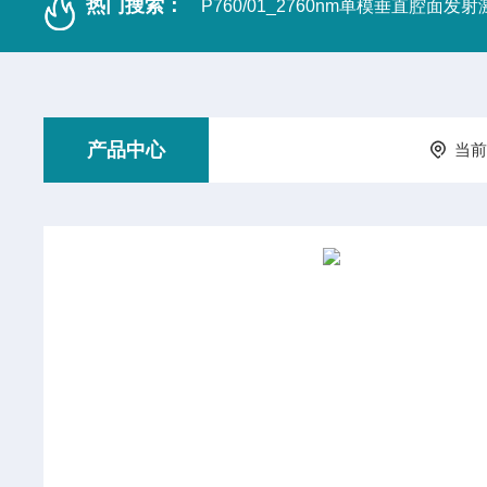
热门搜索：
P760/01_2760nm单模垂直腔面发
产品中心
当