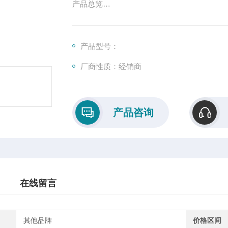
产品总览
Ge是用于制造光谱学衰减全反射（ATR）棱
下产生有效的自然的50％分束器。 锗也广泛作
带，并用于热成像的透镜系统中。
产品型号：
厂商性质：经销商
产品咨询
在线留言
其他品牌
价格区间