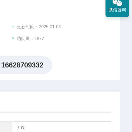
微信咨询
镜的高折射率材料。 其折射率使得锗在不需要涂层的情况
用于生产光学滤波器的衬底。 锗覆盖整个8-14um热能
更新时间：2025-01-03
访问量：1877
16628709332
面议