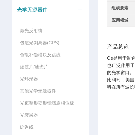
组成要素
光学无源器件
应用领域
激光反射镜
包层光剥离器(CPS)
产品总览
色散补偿模块及跳线
Ge是用于制
也广泛作用于
滤波片/滤光片
的光学窗口。
光环形器
比利时，美国
料在所有波长
其他光学无源器件
光束整形变形镜螺旋相位板
光衰减器
延迟线