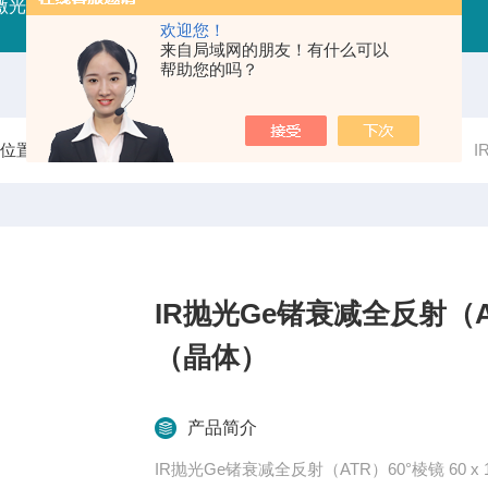
射激光器
RFLDM-RF射频激光二极管驱动（控制/电源）
IR
欢迎您！
来自局域网的朋友！有什么可以
帮助您的吗？
前位置：
首页
产品中心
光学无源器件
晶体/棱镜/窗片
I
IR抛光Ge锗衰减全反射（ATR）
（晶体）
产品简介
IR抛光Ge锗衰减全反射（ATR）60°棱镜 60 x 