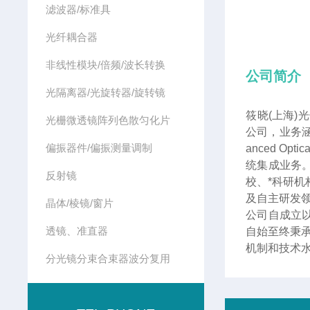
滤波器/标准具
光纤耦合器
非线性模块/倍频/波长转换
公司简介
光隔离器/光旋转器/旋转镜
筱晓(上海)
光栅微透镜阵列色散匀化片
公司，业务涵
偏振器件/偏振测量调制
anced 
统集成业务
反射镜
校、*科研
及自主研发
晶体/棱镜/窗片
公司自成立
透镜、准直器
自始至终秉
机制和技术
分光镜分束合束器波分复用