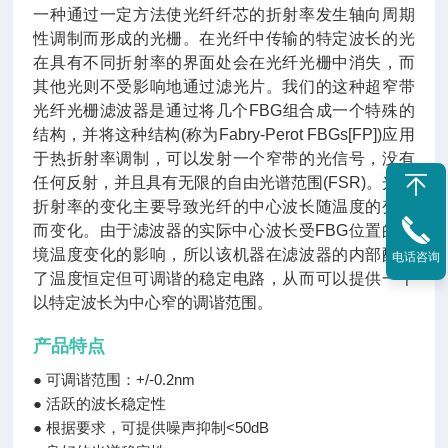
一种通过一定方法使光纤纤芯的折射率发生轴向周期
性调制而形成的光栅。在光纤中传输的特定波长的光
在具有不同折射率的界面处会在光纤光栅中消失，而
其他光则不受影响地通过滤光片。我们的这种超窄带
光纤光栅滤波器是通过将几个FBG组合成一个特殊的
结构，并将这种结构(称为Fabry-Perot FBGs[FP])应用
于热折射率调制，可以发射一个窄带的光信号，没有
任何反射，并且具有无限的自由光谱范围(FSR)。光纤
折射率的变化主要导致光纤的中心波长随温度的变化
而变化。由于滤波器的实际中心波长受FBG位置的环
境温度变化的影响，所以该机器在滤波器的内部配备
电话咨询
了温度恒定但可调谐的稳定电路，从而可以提供一个
以特定波长为中心窄的调谐范围。
产品特点
● 可调谐范围：+/-0.2nm
● 活跃的波长稳定性
● 根据要求，可提供噪声抑制<50dB