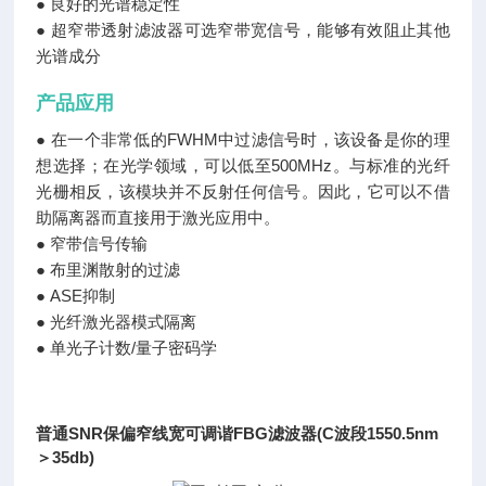
● 良好的光谱稳定性
● 超窄带透射滤波器可选窄带宽信号，能够有效阻止其他
光谱成分
产品应用
● 在一个非常低的FWHM中过滤信号时，该设备是你的理
想选择；在光学领域，可以低至500MHz。与标准的光纤
光栅相反，该模块并不反射任何信号。因此，它可以不借
助隔离器而直接用于激光应用中。
● 窄带信号传输
● 布里渊散射的过滤
● ASE抑制
● 光纤激光器模式隔离
● 单光子计数/量子密码学
普通SNR保偏窄线宽可调谐FBG滤波器(C波段1550.5nm
＞35db)