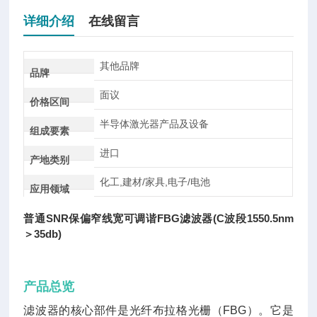
详细介绍
在线留言
其他品牌
品牌
面议
价格区间
半导体激光器产品及设备
组成要素
进口
产地类别
化工,建材/家具,电子/电池
应用领域
普通SNR保偏窄线宽可调谐FBG滤波器(C波段1550.5nm
＞35db)
产品总览
滤波器的核心部件是光纤布拉格光栅（FBG）。它是