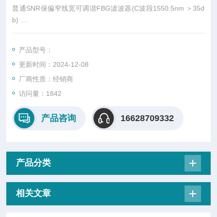
普通SNR保偏窄线宽可调谐FBG滤波器(C波段1550.5nm ＞35d
b)
产品总览
产品型号：
滤波器的核心部件是光纤布拉格光栅（FBG）。它是一种通过一
更新时间：2024-12-08
定方法使光纤纤芯的折射率发生轴向周期性调制而形成的光栅。
厂商性质：经销商
访问量：1842
产品咨询
16628709332
产品分类
相关文章