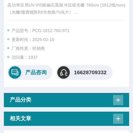
高功率应用UV-VIS熔融石英脉冲压缩光栅 760nm (1812线/mm)
（光栅/微透镜阵列/光色散/匀化片）
产品总览
随着飞秒激光系统的能量水平不断提高,对脉冲压缩光栅能量/功
产品型号：PCG-1812-760-971
率处理能力的需求也随之增加。我们制造100%的熔融硅脉冲压
更新时间：2025-02-10
缩光栅,利用了优良的干涉图案化技术和优良的反应离子蚀刻技
术。提供优秀的能量/功率处理能力,并结合高效率,低波前失真性
厂商性质：经销商
能。
访问量：1937
产品咨询
16628709332
产品分类
相关文章