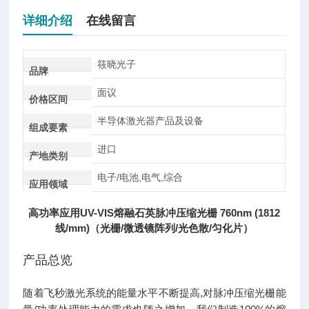
详细介绍
在线留言
筱晓光子
品牌
面议
价格区间
半导体激光器产品及设备
组成要素
进口
产地类别
电子/电池,电气,综合
应用领域
高功率应用UV-VIS熔融石英脉冲压缩光栅 760nm (1812
线/mm)（光栅/微透镜阵列/光色散/匀化片）
产品总览
随着飞秒激光系统的能量水平不断提高,对脉冲压缩光栅能