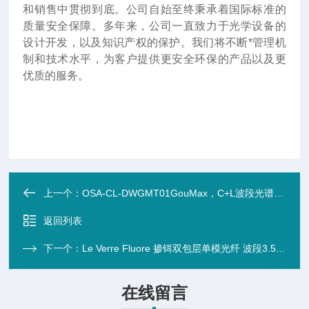
和销售中贯彻到底。公司自始至终秉承着国际标准的
质量安全保障。多年来，公司一直致力于光学设备的
设计开发，以及知识产权的保护。我们将不断*管理机
制和技术水平，为客户提供更安全环保的产品以及更
优质的服务。
上一个：
OSA-CL-DWGMT01GouMax，C+L波段光谱仪(OSA)模块
返回列表
下一个：
Le Verre Fluore 掺铒双包层单模光纤 波段3.55um 5.6W
在线留言