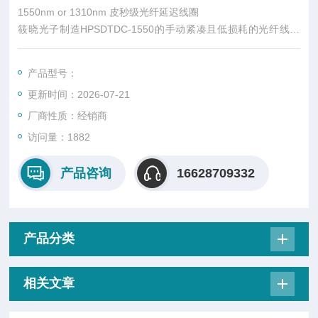
1550nm or 1310nm 皮秒级光纤延迟线圈
筱晓光子制造HPSDTDC-1550的手动紧凑且低损耗的光纤线圈
时，需要投入注意力，还需要精度和技巧。我们的的 F-TDC 紧
凑型时间延迟线圈具备专有的制造工艺，可提供极低的插入损
产品型号：
耗，同时满足您的预算和小空间。
更新时间：2026-07-21
厂商性质：经销商
访问量：1882
产品咨询
16628709332
产品分类
相关文章