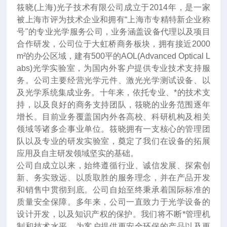
筱晓(上海)光子技术有限公司成立于2014年
，
是一家
被上海市评为技术企业和拥有“上海市专精特新企业称
号"的专业光学服务公司，业务涵盖设备代理以及项目
合作研发，公司位于大虹桥商务板块，拥有接近2000
m²的办公区域，建有500平的AOL(Advanced Optical L
abs)光学实验室，为国内外客户提供专业技术支持服
务。公司主要经营光学元件、激光光学测试设备、以
及光学系统集成业务。十年来
，
依托专业、*的技术支
持，以及良好的商务支持团队，筱晓的业务范围逐年
增长。目前业务覆盖国内外各高校、科研机构及相关
领域等诸多企事业单位。筱晓拥有一支核心的管理团
队以及专业的研发实验室，奠定了我们在设备的拓展
应用及自主研发领域坚实的基础。
公司自成立以来，始终遵循行业、诚信发展、探索创
新、务实致远、以质取胜的服务理念，并在产品开发
和销售中贯彻到底。公司自始至终秉承着国际标准的
质量安全保障。多年来，公司一直致力于光学设备的
设计开发，以及知识产权的保护。我们将不断*管理机
制和技术水平，为客户提供更安全环保的产品以及更