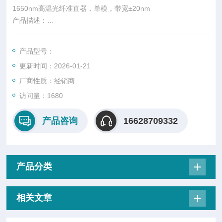
1650nm高温光纤准直器，单模，带宽±20nm
产品描述：
筱晓光子的高温光纤准直器采用耐高温光纤、耐高温制作工艺、
产品型号：
材料，可满足工作温度-40~220℃的应用环境，高温器件专用F
更新时间：2026-01-21
C/APC耐高温接头，保证在高温环境下光纤对接信号的稳定，产
品出厂前需经过48小时220°高温可靠性测试，确保器件长期在高
厂商性质：经销商
温环境下工作的可靠性。
访问量：1680
产品咨询
16628709332
产品分类
相关文章