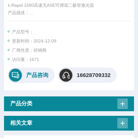
λ-Rapid 1580高速无ASE可调谐二极管激光器
产品描述：
在λ-Rapid 高速无ASE可调谐二极管激光器中，我们设计的外腔
产品型号：
提供宽带无模式跳变调谐，具有窄线宽、高光谱纯度(ASE-Fre
更新时间：2024-12-09
e)、高扫描速度和高重复率的特点。
厂商性质：经销商
访问量：1671
产品咨询
16628709332
产品分类
相关文章