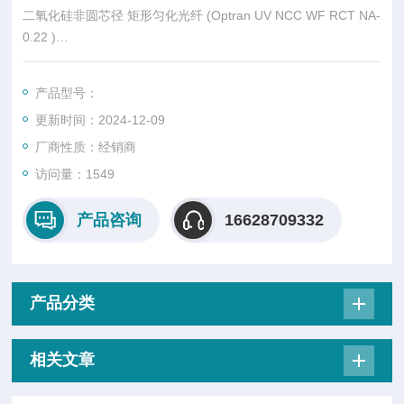
二氧化硅非圆芯径 矩形匀化光纤 (Optran UV NCC WF RCT NA-
0.22 )
产品总览
Optran® UV NCC, Optran® WF NCC
产品型号：
更新时间：2024-12-09
二氧化硅 非圆 芯径光纤
厂商性质：经销商
CeramOptec®提供矩形、方形、八角形和其他纤芯/包层几何形
访问量：1549
状的光纤，与我们的UV/WV系列光纤
产品咨询
16628709332
相比，具有更多优势。
产品分类
相关文章