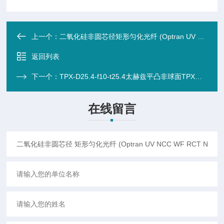
上一个：
二氧化硅非圆芯径矩形匀化光纤 (Optran UV NCC WF RCT NA-0.21)
返回列表
下一个：
TPX-D25.4-f10-t25.4太赫兹平凸非球面TPX透镜 安装式 管长25.4mm (专用于空间高分辨率应用)
在线留言