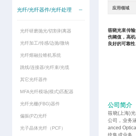
应用领域
光纤/光纤器件/光纤处理
筱晓光束传输
光纤研磨抛光/切割剥离器
伤阈值，高机
光纤加工/传感/边抛/微纳
良好的可靠性
光纤熔融拉锥机系统
跳线/连接器/光纤束/光缆
其它光纤器件
MFA光纤模场(模式)匹配器
光纤光栅(FBG)器件
公司简介
筱晓(上海)
偏振(PZ)光纤
公司，业务涵
anced 
光子晶体光纤（PCF）
统集成业务