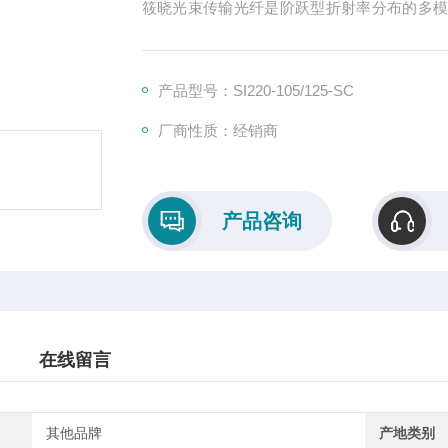
筱晓光束传输光纤是阶跃型折射率分布的多
玻璃包层，光纤具有低损耗，高激光损伤阈
耦合效率和抗弯能力。产品采用严格的光纤
与稳定性，广泛应用于材料加工、科学研究和
产品型号：SI220-105/125-SC
厂商性质：经销商
产品咨询
在线留言
其他品牌
产地类别