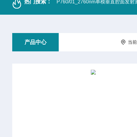
热门搜索：
P760/01_2760nm单模垂直腔面发
产品中心
当