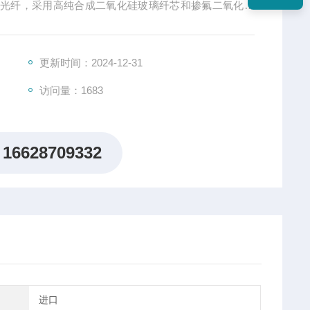
模光纤，采用高纯合成二氧化硅玻璃纤芯和掺氟二氧化硅
值，高机械强度等特点。较大的数值孔径大大提高光纤的
拉丝工艺和高性能光纤涂层，具有良好的可靠性、一致性
医疗等领域，
更新时间：2024-12-31
访问量：1683
16628709332
进口