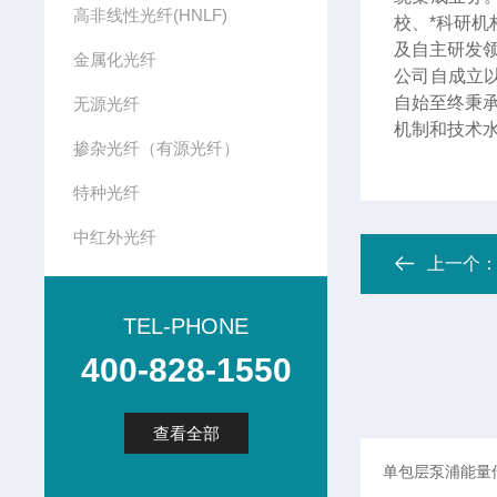
高非线性光纤(HNLF)
校、*科研
及自主研发
金属化光纤
公司自成立
自始至终秉
无源光纤
机制和技术
掺杂光纤（有源光纤）
特种光纤
中红外光纤
上一个
TEL-PHONE
400-828-1550
查看全部