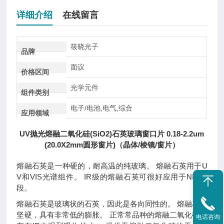
详细介绍
在线留言
筱晓光子
品牌
面议
价格区间
光学元件
组件类别
电子/电池,电气,综合
应用领域
UV抛光熔融二氧化硅(SiO2)石英玻璃窗口片 0.18-2.2um
(20.0X2mm圆形窗片)（晶体/棱镜/窗片）
熔融石英是一种硬的，耐高温的纯玻璃。 熔融石英用于U
V和VIS光谱组件。 IR级的熔融石英可很好应用于NIR波
段。
熔融石英是玻璃状的石英，因此是各向同性的。 熔融石英
坚硬，具有非常低的膨胀。 正常常品种的熔融二氧化硅含
电话咨询