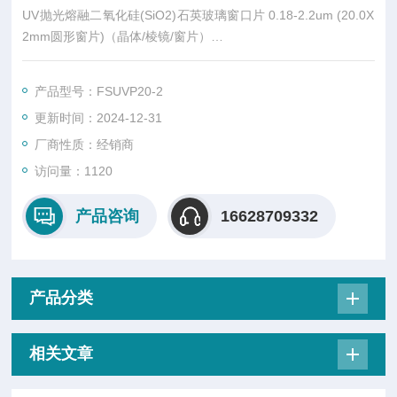
UV抛光熔融二氧化硅(SiO2)石英玻璃窗口片 0.18-2.2um (20.0X
2mm圆形窗片)（晶体/棱镜/窗片）
熔融石英是一种硬的，耐高温的纯玻璃。 熔融石英用于UV和VIS
光谱组件。 IR级的熔融石英可很好应用于NIR波段。
产品型号：FSUVP20-2
熔融石英是玻璃状的石英，因此是各向同性的。 熔融石英坚硬，
更新时间：2024-12-31
具有非常低的膨胀。 正常常品种的熔融二氧化硅含有在IR中强烈
吸收的水。 提供无熔融二氧化硅的无水品种。熔融
厂商性质：经销商
访问量：1120
产品咨询
16628709332
产品分类
相关文章