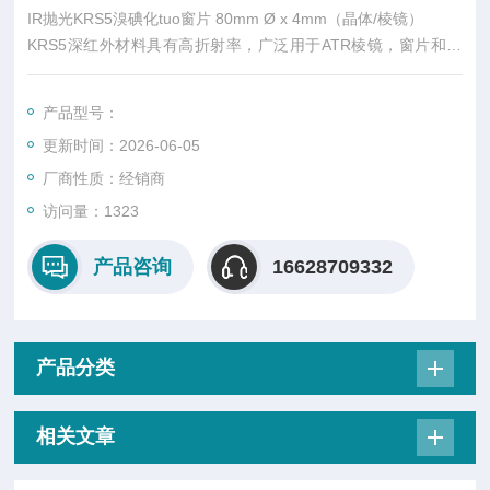
IR抛光KRS5溴碘化tuo窗片 80mm Ø x 4mm（晶体/棱镜）
KRS5深红外材料具有高折射率，广泛用于ATR棱镜，窗片和透
镜光谱学。 结合锗，KRS5也可用于无热绝缘IR成像系统。KRS-
5通过密封Stockbarger晶体生长技术。选择高纯度的起始材料以
产品型号：
确保在2μm和16μm之间不存在阴离子吸收带，并且通过使用120
更新时间：2026-06-05
mm的路径长度来检查所有晶体的质量。
厂商性质：经销商
访问量：1323
产品咨询
16628709332
产品分类
相关文章