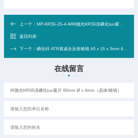
上一个：
MP-KRS5-25-4-WIR抛光KRS5溴碘化tuo窗片 25mm Ø x 4mm（晶体/棱镜/窗片）
返回列表
下一个：
硒化锌 ATR衰减全反射棱镜 60 x 15 x 3mm 60° 梯形(晶体/棱镜/窗片)
在线留言