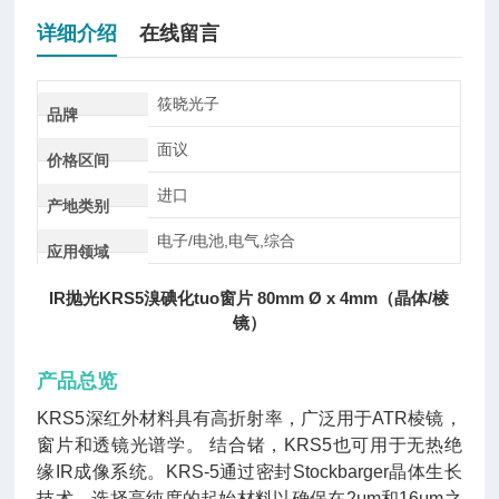
详细介绍
在线留言
筱晓光子
品牌
面议
价格区间
进口
产地类别
电子/电池,电气,综合
应用领域
IR抛光KRS5溴碘化tuo窗片 80mm Ø x 4mm（晶体/棱
镜）
产品总览
KRS5深红外材料具有高折射率，广泛用于ATR棱镜，
窗片和透镜光谱学。 结合锗，KRS5也可用于无热绝
缘IR成像系统。KRS-5通过密封Stockbarger晶体生长
技术。选择高纯度的起始材料以确保在2μm和16μm之