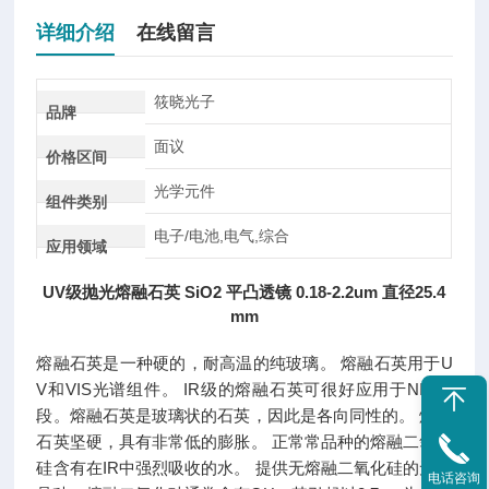
详细介绍
在线留言
筱晓光子
品牌
面议
价格区间
光学元件
组件类别
电子/电池,电气,综合
应用领域
UV级抛光熔融石英 SiO2 平凸透镜 0.18-2.2um 直径25.4
mm
熔融石英是一种硬的，耐高温的纯玻璃。 熔融石英用于U
V和VIS光谱组件。 IR级的熔融石英可很好应用于NIR波
段。熔融石英是玻璃状的石英，因此是各向同性的。 熔融
石英坚硬，具有非常低的膨胀。 正常常品种的熔融二氧化
硅含有在IR中强烈吸收的水。 提供无熔融二氧化硅的无水
电话咨询