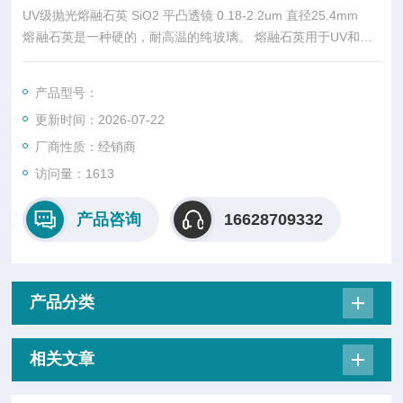
UV级抛光熔融石英 SiO2 平凸透镜 0.18-2.2um 直径25.4mm
熔融石英是一种硬的，耐高温的纯玻璃。 熔融石英用于UV和VIS
光谱组件。 IR级的熔融石英可很好应用于NIR波段。熔融石英是
玻璃状的石英，因此是各向同性的。 熔融石英坚硬，具有非常低
产品型号：
的膨胀。 正常常品种的熔融二氧化硅含有在IR中强烈吸收的水。
更新时间：2026-07-22
提供无熔融二氧化硅的无水品种。
厂商性质：经销商
访问量：1613
产品咨询
16628709332
产品分类
相关文章