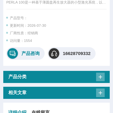
PERLA 100是一种基于薄圆盘再生放大器的小型激光系统，以10
0 kHz重复频率和1mJ的脉冲能量提供皮秒脉冲。它集成了一个
光纤前端种子光放大器和一个通用控制系统，允许精确控制和监
产品型号：
测激光。稳健的设计保证了优秀的稳定性和免维护操作。PERLA
更新时间：2026-07-30
激光平台设计允许灵活修改输出参数。用户可根据要求定制解决
方案。
厂商性质：经销商
访问量：1554
产品咨询
16628709332
产品分类
相关文章
详细介绍
在线留言