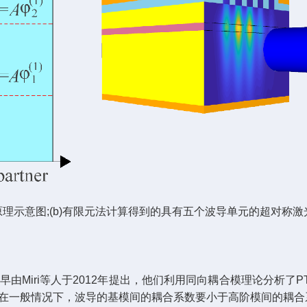
原理示意图;(b)有限元法计算得到的具有五个波导单元的超对称
Miri等人于2012年提出，他们利用同向耦合模理论分析了
于在一般情况下，波导的基模间的耦合系数要小于高阶模间的耦合