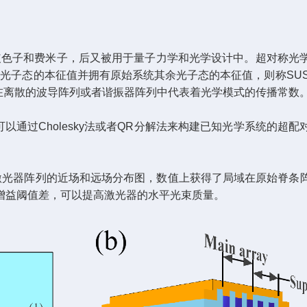
色子和费米子，后又被用于量子力学和光学设计中。超对称光学设
某个光子态的本征值并拥有原始系统其余光子态的本征值，则称SUSY
在离散的波导阵列或者谐振器阵列中代表着光学模式的传播常数
通过Cholesky法或者QR分解法来构建已知光学系统的超
Y激光器阵列的近场和远场分布图，数值上获得了局域在原始脊条
增益阈值差，可以提高激光器的水平光束质量。