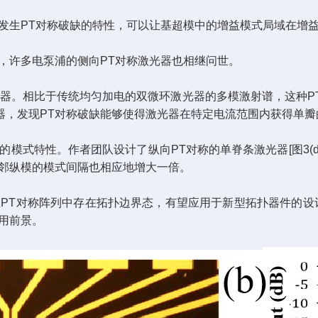
生PT对称破缺的特性，可以让基超模中的增益模式局域在增益
许多电泵浦的侧向PT对称激光器也相继问世。
器。相比于传统均匀加电的双微环激光器的多模激射谱，这种PT
器，发现PT对称破缺能够使得激光器在特定电流范围内获得单瓣的远场
特性。作者团队设计了纵向PT对称的单脊条激光器[图3(df
相邻纵模的模式间隔也相应地增大一倍。
T对称阵列中存在拓扑边界态，有望应用于新型拓扑器件的设计
用前景。