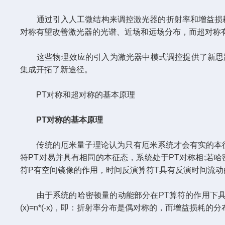
通过引入人工微结构来调控激光器的折射率和增益损耗分布
对称有望改善激光器的光谱、近场和远场分布，而超对称
这些物理效应的引入为激光器中模式调控提供了新思路
集成开拓了新途径。
PT对称和超对称的基本原理
PT对称的基本原理
传统的厄米量子理论认为只有厄米系统才会有实的本征值，
符PT对易并具有相同的本征态，系统处于PT对称相;若
符P有空间镜像的作用，时间反演算符T具有反演时间流动
由于系统的哈密顿量的动能部分在PT算符的作用下具有不变
(x)=n*(-x)，即：折射率分布是偶对称的，而增益损耗的