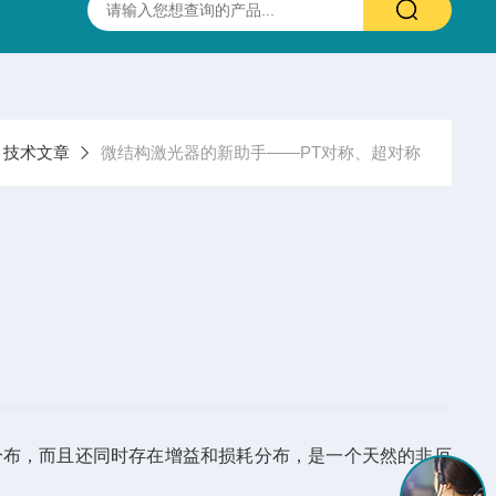
抛光硫化锌(ZnS)多光谱(透明)窗片 0.37-13.5um 25.4X3.0mm
技术文章
微结构激光器的新助手——PT对称、超对称
布，而且还同时存在增益和损耗分布，是一个天然的非厄