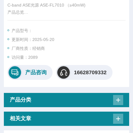
C-band ASE光源 ASE-FL7010 （≥40mW)
产品总览
ASE光源是一种白光光源，它在非常宽的光谱范围内具有非常高
的亮度。FiberLabs是一家生产结合C ，L波段ASE光源的厂家，
产品型号：
然后不断探索新的波长范围ASE 光源如550nm的850nm和980n
更新时间：2025-05-20
m等。FiberLabs提供shi界上具稳定性的全波段ASE光源，产品
波长覆盖500nm到2000nm。
厂商性质：经销商
访问量：2089
产品咨询
16628709332
产品分类
相关文章