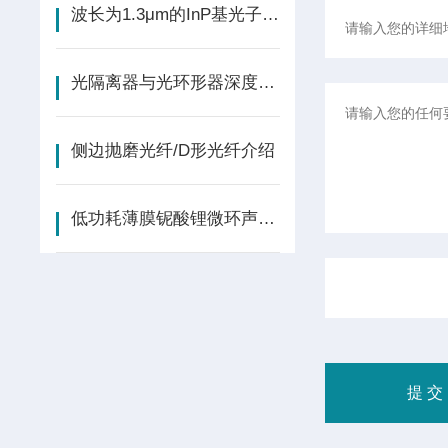
波长为1.3μm的InP基光子晶体面发射激光器（PCSEL）进行了研究
光隔离器与光环形器深度解析
侧边抛磨光纤/D形光纤介绍
低功耗薄膜铌酸锂微环声光调制-光波共振“遇见”声波 | 前沿进展