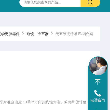
抛光硫化锌(ZnS)多光谱(透明)窗片 0.37-13.5um 25.4X3.0mm
光学无源器件
透镜、准直器
无五维光纤准直/耦合镜
电话咨询
个对准自由度：X和Y方向的线性对准、俯仰和偏转角度
向的行程范围为±0.7 mm，Z方向行程范围为＞2mm，