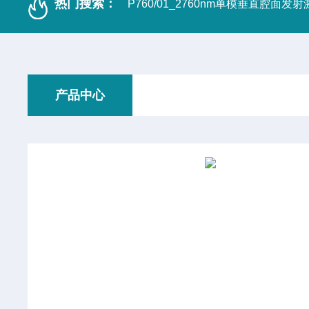
热门搜索：
P760/01_2760nm单模垂直腔面发
产品中心