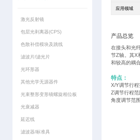
应用领域
激光反射镜
包层光剥离器(CPS)
产品总览
色散补偿模块及跳线
在接头和光
节Z轴。其X
滤波片/滤光片
和较高的耦
光环形器
特点：
其他光学无源器件
X/Y调节行程
Z调节行程范
光束整形变形镜螺旋相位板
角度调节范
光衰减器
延迟线
滤波器/标准具