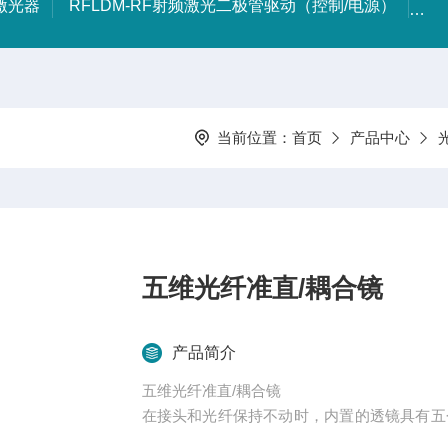
射激光器
RFLDM-RF射频激光二极管驱动（控制/电源）
IR
当前位置：
首页
产品中心
五维光纤准直/耦合镜
产品简介
五维光纤准直/耦合镜
在接头和光纤保持不动时，内置的透镜具有五
对准、同时使用俯仰和偏转调节Z轴。其X和Y方