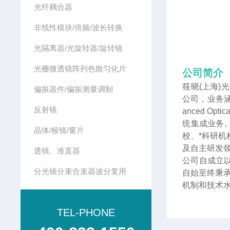
光纤耦合器
非线性模块/倍频/波长转换
光隔离器/光旋转器/旋转镜
光栅微透镜阵列色散匀化片
公司简介
筱晓(上海)
偏振器件/偏振测量调制
公司，业务涵
反射镜
anced 
统集成业务
晶体/棱镜/窗片
校、*科研
及自主研发
透镜、准直器
公司自成立
分光镜分束合束器波分复用
自始至终秉
机制和技术
TEL-PHONE