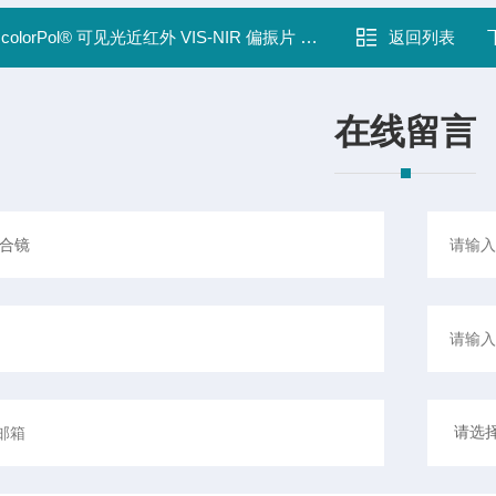
：
colorPol® 可见光近红外 VIS-NIR 偏振片 VIS 700 BC3 (压层)
返回列表
在线留言