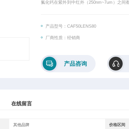
氟化钙在紫外到中红外（250nm~7um）
片，氟化钙透镜具有低折射率，高激光损伤
器使用，或者集成于红外系统上。
产品型号：CAF50LENS80
厂商性质：经销商
产品咨询
在线留言
其他品牌
价格区间