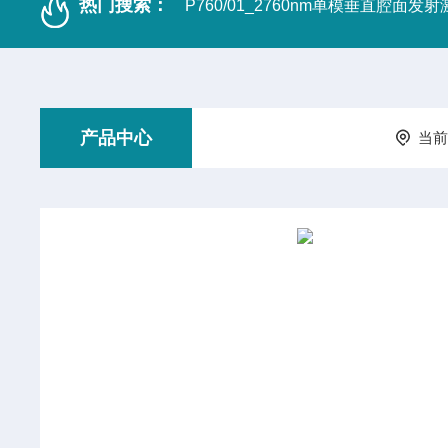
热门搜索：
P760/01_2760nm单模垂直腔面发
产品中心
当