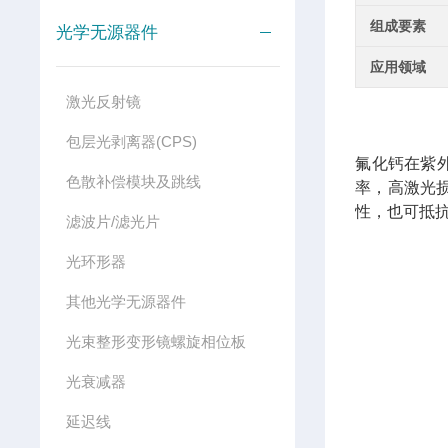
组成要素
光学无源器件
应用领域
激光反射镜
包层光剥离器(CPS)
氟化钙在紫外
色散补偿模块及跳线
率，高激光
性，也可抵
滤波片/滤光片
光环形器
其他光学无源器件
光束整形变形镜螺旋相位板
光衰减器
延迟线