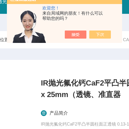
射激光器
RFLDM-RF射频激光二极管驱动（控制/电源）
IR
欢迎您！
来自局域网的朋友！有什么可以
帮助您的吗？
前位置：
首页
产品中心
光学无源器件
透镜、准直器
CAF
IR抛光氟化钙CaF2平凸半圆柱面正
x 25mm（透镜、准直器
产品简介