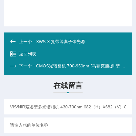
上一个：
XWS-X 宽带等离子体光源
返回列表
下一个：
CMOS光谱相机 700-950nm (马赛克捕捉II型 集成FP腔像素滤波器 4×4 M
在线留言