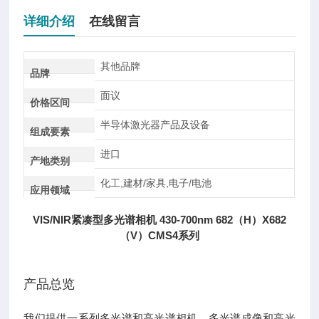
详细介绍
在线留言
其他品牌
品牌
面议
价格区间
半导体激光器产品及设备
组成要素
进口
产地类别
化工,建材/家具,电子/电池
应用领域
VIS/NIR紧凑型多光谱相机 430-700nm 682（H）X682
（V）CMS4系列
产品总览
我们提供一系列多光谱和高光谱相机。多光谱成像和高光