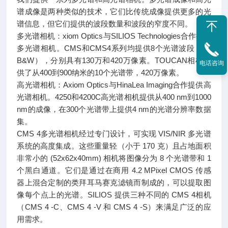
谱成像是两种类似的技术，它们比传统成像提供更多的光
谱信息，但它们提供的波段数量和波段的窄度不同。
多光谱相机：xiom Optics与SILIOS Technologies合作提供
多光谱相机。CMS和CMS4系列均提供8个光谱波段（+1
B&W），分别具有130万和420万像素。TOUCAN相机提
电话咨询
供了从400到900纳米的10个光谱带，420万像素。
高光谱相机：Axiom Optics与HinaLea Imaging合作提供高
光谱相机。4250和4200C高光谱相机提供从400 nm到1000
nm的成像，在300个光谱带上提供4 nm的光谱分辨率数据
集。
CMS 4多光谱相机经过专门设计，可实现 VIS/NIR 多光谱
系统的高度集成。这些重量轻（小于 170 克）且占地面积
非常小的 (52x62x40mm) 相机将图像分为 8 个光谱带和 1
个黑白通道。它们是通过在商用 4.2 MPixel CMOS 传感
器上混合定制的类拜耳马赛克滤镜而制成的，可以提取图
像每个点上的光谱。SILIOS 提供三种不同的 CMS 4相机
（CMS 4 -C、CMS 4 -V 和 CMS 4 -S）来满足广泛的应
用需求。