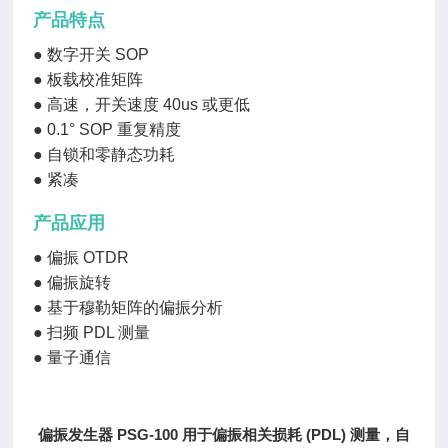
产品特点
●
数字开关 SOP
●
板载校准矩阵
●
高速，开关速度 40us 或更低
●
0.1° SOP 重复精度
●
自锁和零静态功耗
●
紧凑
产品应用
●
偏振 OTDR
●
偏振旋转
●
基于穆勒矩阵的偏振分析
●
扫频 PDL 测量
●
量子通信
偏振发生器 PSG-100 用于偏振相关损耗 (PDL) 测量，自