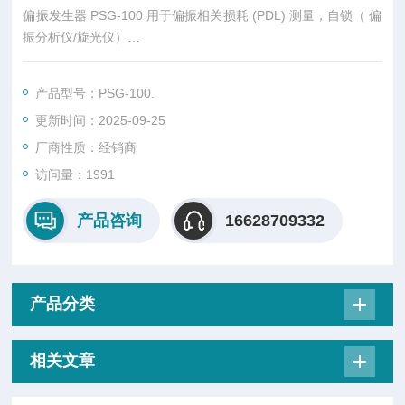
偏振发生器 PSG-100 用于偏振相关损耗 (PDL) 测量，自锁（ 偏
振分析仪/旋光仪）
PSG-100 是一款高速偏振态发生器，可将线偏振光转换为庞加
莱球上六个非退化偏振态中的任意一个。这些偏振态分别为标称
产品型号：PSG-100.
线性 0°、线性 90°、线性 ±45°、右手圆偏振 (RHC) 和左手圆偏
更新时间：2025-09-25
振 (LHC)。该模块配备微控制器和电驱动器，可在短短 40 微秒
内切换输出偏振态。这可以通过外部 TTL 数
厂商性质：经销商
访问量：1991
产品咨询
16628709332
产品分类
相关文章