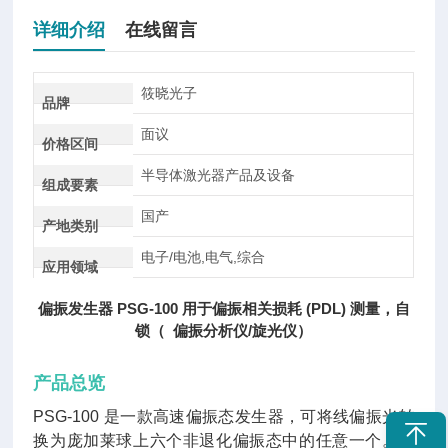
详细介绍
在线留言
筱晓光子
品牌
面议
价格区间
半导体激光器产品及设备
组成要素
国产
产地类别
电子/电池,电气,综合
应用领域
偏振发生器 PSG-100 用于偏振相关损耗 (PDL) 测量，自
锁（ 偏振分析仪/旋光仪）
产品总览
PSG-100 是一款高速偏振态发生器，可将线偏振光转
换为庞加莱球上六个非退化偏振态中的任意一个。这