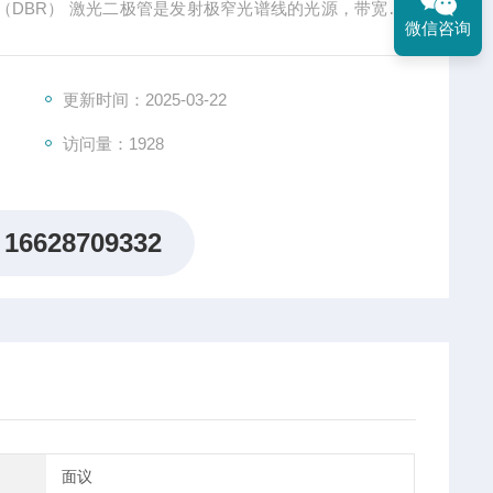
 （DBR） 激光二极管是发射极窄光谱线的光源，带宽低
微信咨询
。Innolume基于GaAs的DFB和DBR激光器利用InGaAs
源区域和专有芯片设计，覆盖970-1330nm光谱
更新时间：2025-03-22
访问量：1928
16628709332
面议