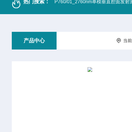
热门搜索：
P760/01_2760nm单模垂直腔面发
产品中心
当