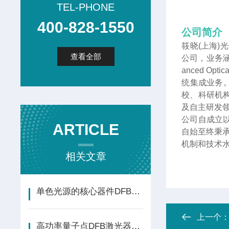
TEL-PHONE
400-828-1550
公司简介
筱晓(上海)
查看全部
公司，业务涵
anced 
统集成业务
校、科研机
及自主研发
公司自成立
ARTICLE
自始至终秉
机制和技术
相关文章
单色光源的核心器件DFB半导体激光二极管
上一个
高功率量子点DFB激光器与梳状激光器技术