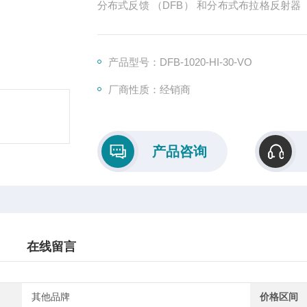
分布式反馈 （DFB） 和分布式布拉格反射器
于 5MHz，典型侧模抑制比 （SMSR） > 40dB
量子阱（QW）或InAs/GaAs量子点（QD）有
产品型号：DFB-1020-HI-30-VO
厂商性质：经销商
产品咨询
在线留言
其他品牌
价格区间