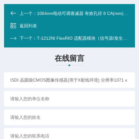
上一个：
1064nm电动可调衰减器 有效孔径 8 CA(mm),60 x 32 x 64mm
返回列表
下一个：
T-1212NI FlexRIO 适配器模块（信号源/发生器任意波形器）
在线留言