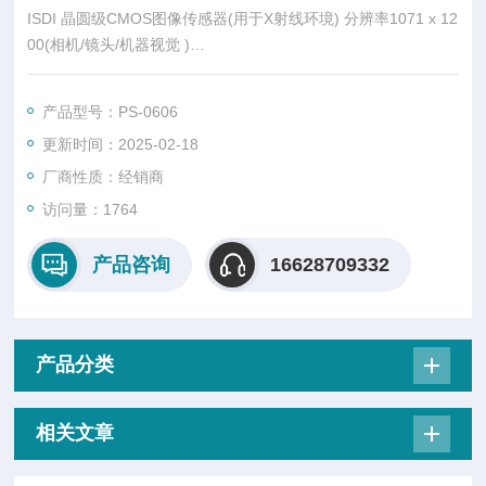
ISDI 晶圆级CMOS图像传感器(用于X射线环境) 分辨率1071 x 12
00(相机/镜头/机器视觉 )
产品总览
ISDI是高性能CMOS图像传感器领域的创新者，提供定制传感器
产品型号：PS-0606
设计和标准产品。产品范围包括专用设计到大批量制造。ISDI成
更新时间：2025-02-18
立于2010年，团队由一群在CMOS图像传感器方面拥有丰富知识
和经验的半导体设计师组成，他们从科研项目获得了经验。
厂商性质：经销商
访问量：1764
产品咨询
16628709332
产品分类
相关文章