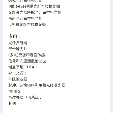
啁啾光纤布拉格光栅
切趾(变迹)啁啾光纤布拉格光栅
光纤激光器匹配光纤布拉格光栅
倾斜光纤布拉格光栅
π 相移光纤布拉格光栅
应用：
光纤反射镜；
窄带滤光片；
(多点)应变和温度传感；
信号和布里渊散射滤波；
增益平坦 EDFA；
ASE光源；
带阻滤波器；
脉冲、超快锁模和单频光纤激光器；
*的激光；
色散补偿电信系统；
其他