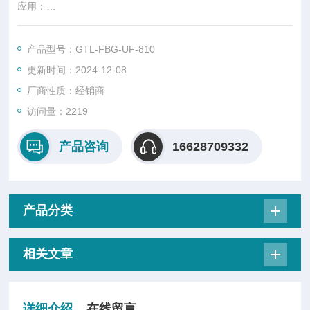
应用：
光纤反射镜；
产品型号：GTL-FBG-UF-810
更新时间：2024-12-08
窄带滤光片；
厂商性质：经销商
(多点)应变和温度传感；
访问量：2219
信号和布里渊散射滤波；
产品咨询
16628709332
增益平坦 EDFA；
产品分类
相关文章
详细介绍
在线留言