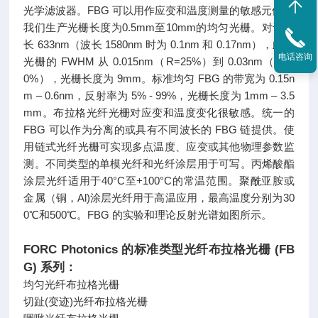
光学滤波器。FBG 可以用作应变和温度测量的敏感元件。
我们生产光栅长度为0.5mm至10mm的均匀光栅。对于波
长 633nm（波长 1580nm 时为 0.1nm 和 0.17nm），此类
电话咨询
光栅的 FWHM 从 0.015nm（R=25%）到 0.03nm（R=9
0%），光栅长度为 9mm。标准均匀 FBG 的带宽为 0.15n
m – 0.6nm，反射率为 5% - 99%，光栅长度为 1mm – 3.5
mm。布拉格光纤光栅对应变和温度变化很敏感。统一的
FBG 可以作为分离的或具有不同波长的 FBG 链提供。使
用链式光纤光栅可实现多点温度、应变或其他物理参数监
测。不同类型的单模光纤和光纤涂层用于可写。丙烯酸酯
涂层光纤适用于40°C至+100°C的常温范围。聚酰亚胺或
金属（铜，Al)涂层光纤用于高温应用，最高温度分别为30
0℃和500℃。FBG 的实验和理论反射光谱如图所示。
FORC Photonics 的标准类型光纤布拉格光栅 (FB
G) 系列：
均匀光纤布拉格光栅
切趾(变迹)光纤布拉格光栅