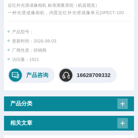
近红外光谱成像相机 标准测量系统（机器视觉）
一种光谱成像相机，内置近红外光谱成像单元[SPECT-100 nir
2]，扫描机构中装有InGaAs传感器。
附带专用软件。
产品型号：
它可以测量从 950 到 1700 nm 的宽范围近红外区域。
更新时间：2026-08-03
它不仅配备了光谱成像图像采集，还配备了伪彩色合成功能。
它还可用于研究和生产以及质量控制过程中的非接触式和非侵入
厂商性质：经销商
式分析。
访问量：1921
产品咨询
16628709332
产品分类
相关文章