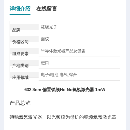
详细介绍
在线留言
筱晓光子
品牌
面议
价格区间
半导体激光器产品及设备
组成要素
进口
产地类别
电子/电池,电气,综合
应用领域
632.8nm 偏置锁频He-Ne氦氖激光器 1mW
产品总览
碘稳氦氖激光器、以光频梳为母机的稳频氦氖激光器