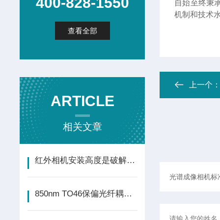
400-828-1550
自始至终秉
机制和技术
查看全部
上一个
ARTICLE
相关文章
红外相机安装高度是破解野生动物监测的黄金法则
850nm TO46保偏光纤耦合VCSEL激光二极管 实验测试