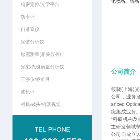
化妆品、药品
精密定位/光学平台
功率计
自准直仪
光谱分析仪
脉宽测量(相关仪等)
光束/光斑质量分析仪
公司简介
干涉仪/标准具
筱晓(上海)
波长计
公司，业务涵
相机/镜头/机器视觉
anced 
统集成业务
*科研机构
主研发领域
TEL-PHONE
公司自成立