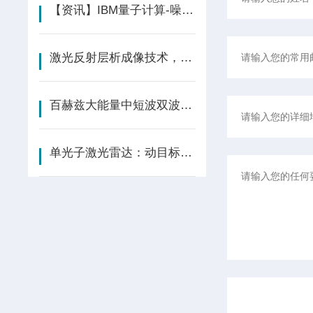
【资讯】IBM量子计算-噪声 | Nature Computational Science
激光反射层析成像技术，更细致地感知远方
百赫兹大能量中短波双波长光参量振荡器
单光子激光雷达：动目标高精度测距测速跟踪之眼