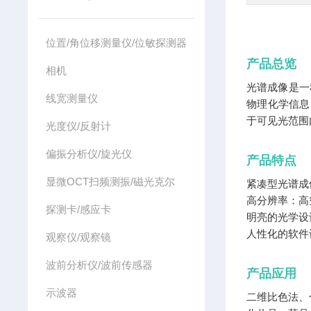
位置/角位移测量仪/位敏探测器
产品总览
相机
光谱成像是一
线宽测量仪
物理化学信息
于可见光范围
光度仪/反射计
偏振分析仪/旋光仪
产品特点
显微OCT扫频测振/磁光克尔
紧凑型光谱成像单
高分辨率：高
探测卡/感应卡
明亮的光学设
人性化的软件
观察仪/观察镜
波前分析仪/波前传感器
产品应用
示波器
二维比色法、