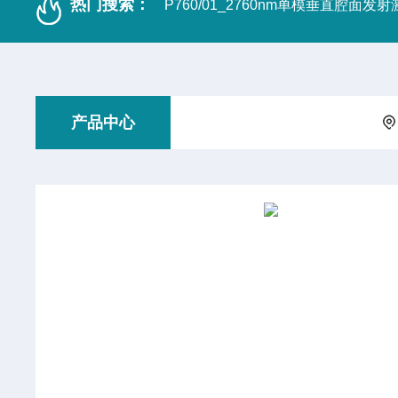
热门搜索：
P760/01_2760nm单模垂直腔面发
产品中心