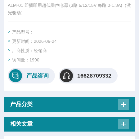
ALM-01 即插即用超低噪声电源 (3路 5/12/15V 每路 0-1.3A)（激
光驱动）
Silentsys ALM系列 即插即用超低噪声电源
产品型号：
ALM-01可提供 3 路电压，每路Max. 电流为 1.3 A，总功率为 25
更新时间：2026-06-24
W，纹波水平达到了前未有的高度，所有这一切都在一个紧凑、
用户友好的封装中实现。
厂商性质：经销商
访问量：1990
产品咨询
16628709332
产品分类
相关文章