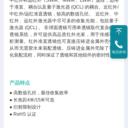
中红外和远红外（SWIR、MWIR、LWIR）波段，适用
于准直、耦合以及量子激光器 (QCL) 的耦合。近红外/
中红外/远红准直透镜，较高的数值孔径。 近红外、中
红外、远红外激光器中尽可多的收集光能，包括量子
激光器 (QCL) 。 非球面透镜可用单透镜取代复杂的多
透镜系统，并可提供高品质红外光束，用于传感和分
析测量。红外准直透镜也可直接压铸进金属外壳中，
从而无需胶水来装配透镜。压铸进金属外壳除了可简
电话咨询
化装配流程，同时保证了透镜和其他组件的密封性。
产品特点
●
高数值孔径，最佳收集效率
●
长焦距4米/15米可选
●
衍射限制设计
●
RoHS 认证