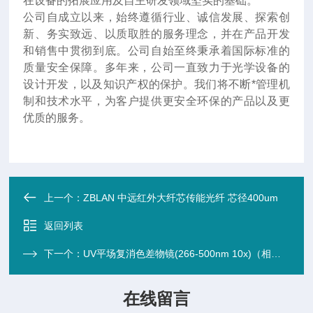
在设备的拓展应用及自主研发领域坚实的基础。
公司自成立以来，始终遵循行业、诚信发展、探索创
新、务实致远、以质取胜的服务理念，并在产品开发
和销售中贯彻到底。公司自始至终秉承着国际标准的
质量安全保障。多年来，公司一直致力于光学设备的
设计开发，以及知识产权的保护。我们将不断*管理机
制和技术水平，为客户提供更安全环保的产品以及更
优质的服务。
上一个：
ZBLAN 中远红外大纤芯传能光纤 芯径400um
返回列表
下一个：
UV平场复消色差物镜(266-500nm 10x)（相机）
在线留言