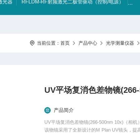
射激光器
RFLDM-RF射频激光二极管驱动（控制/电源）
IR
当前位置：
首页
产品中心
光学测量仪器
UV平场复消色差物镜(266-5
产品简介
UV平场复消色差物镜(266-500nm 10x)（相机
该物镜采用了全新设计的M Plan UV镜头
字（说明用于无盖玻片的样品成像）和指出放