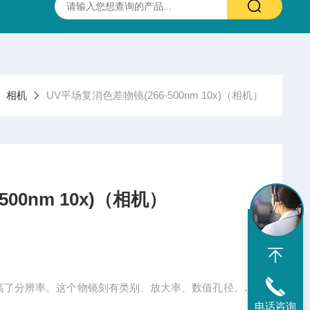
抛光硫化锌(ZnS)多光谱(透明)窗片 0.37-13.5um 25.4X3.0mm
相机
UV平场复消色差物镜(266-500nm 10x)（相机）
00nm 10x)（相机）
）
，提高了分辨率。这个物镜刻有类别、放大率、数值孔径、数
大倍数的有效套筒透镜焦距。
电话咨询