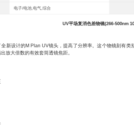
电子/电池,电气,综合
UV平场复消色差物镜(266-500nm 1
了全新设计的
M Plan UV镜头，提高了分辨率。这个物镜刻
指出放大倍数的有效套筒透镜焦距。
正
析