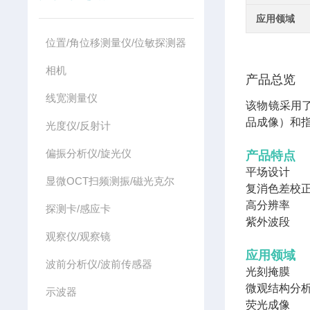
应用领域
位置/角位移测量仪/位敏探测器
相机
产品总览
线宽测量仪
该物镜采用
品成像）和
光度仪/反射计
偏振分析仪/旋光仪
产品特点
平场设计
显微OCT扫频测振/磁光克尔
复消色差校
高分辨率
探测卡/感应卡
紫外波段
观察仪/观察镜
应用领域
波前分析仪/波前传感器
光刻掩膜
微观结构分
示波器
荧光成像