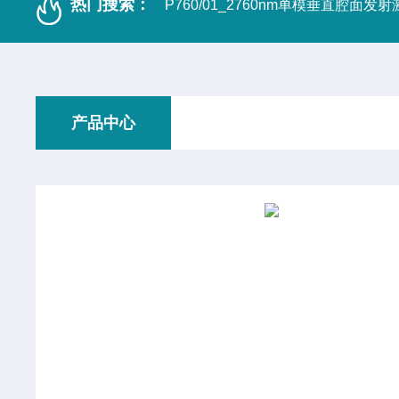
热门搜索：
P760/01_2760nm单模垂直腔面发
产品中心