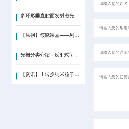
多环形垂直腔面发射激光器VCSEL实现“双高突破”
【原创】筱晓课堂——利用780nm DFB测试Rb饱和吸收光谱
光栅分类介绍 - 反射式衍射光栅/凹面/脉冲压缩光栅等
【资讯】上转换纳米粒子-聚苯乙烯微球-光学 “微传感器 ” | Nature