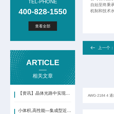
TEL-PHONE
自始至终秉
400-828-1550
机制和技术
查看全部
上一个
ARTICLE
相关文章
【资讯】晶体光路中实现了高效率的位置-动量（EPR）纠缠光子产生
小体积,高性能—集成型近红外单光子探测器助力激光雷达应用