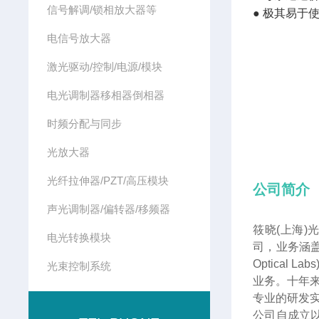
信号解调/锁相放大器等
●
极其易于
电信号放大器
激光驱动/控制/电源/模块
电光调制器移相器倒相器
时频分配与同步
光放大器
光纤拉伸器/PZT/高压模块
公司简介
声光调制器/偏转器/移频器
筱晓(上海)
电光转换模块
司，业务涵盖
Optica
光束控制系统
业务。十年
专业的研发
公司自成立