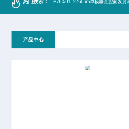
热门搜索：
P760/01_2760nm单模垂直腔面发
产品中心