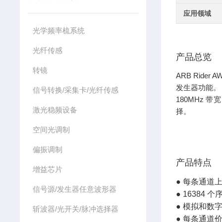
应用领域
光学频率梳系统
光纤传感
产品总览
转镜
ARB Ride
发生器功能。
信号转换/采集卡/光纤传感
180MHz 
激光稳频设备
择。
空间光调制
偏振调制
产品特点
增益芯片
●
每条通道上高
信号源/发生器任意波形器
●
16384 
●
模拟和数
斩波器/光开关/脉冲选择器
●
每条通道