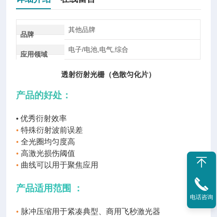
其他品牌
品牌
电子/电池,电气,综合
应用领域
透射衍射光栅（色散匀化片）
产品的好处：
•
优秀衍射效率
•
特殊衍射波前误差
•
全光圈均匀度高
•
高激光损伤阈值
•
曲线可以用于聚焦应用
产品
适用
范围
：
电话咨询
•
脉冲压缩用于紧凑典型、商用飞秒激光器