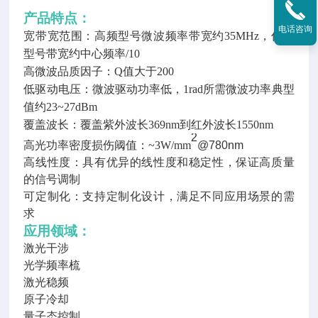
产品特点：
电话咨询
宽带宽范围：高频型号微波频率带宽约
35MHz
，低频
型号带宽约中心频率
/10
高微波品质因子：
Q
值大于
200
低驱动电压：微波驱动功率低，
1rad
所需微波功率典型
值约
23~27dBm
覆盖波长：覆盖紫外波长
369nm
到红外波长
1550nm
2
高光功率密度损伤阈值：
~3W/mm
@780nm
高线性度：具有优异的线性度和稳定性，保证高质量
的信号调制
可定制化：支持定制化设计，满足不同应用场景的需
求
应用领域
：
激光干涉
光学频率梳
激光稳频
原子冷却
量子态控制