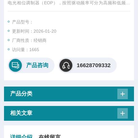
电光相位调制器（EOP），按照驱动频率可分为高频和低频两
类：低频型号广泛应用于PDH稳频等低频调制需求；高频型号适
用于量子物理和原子分子物理实验等场景。我们的电光调制器具
产品型号：
有优秀的性能和可靠性，可广泛应用于科学研究、工程应用和工
更新时间：2026-01-20
业生产中，为客户提供高效、可靠的光学解决方案。
厂商性质：经销商
访问量：1665
产品咨询
16628709332
产品分类
相关文章
详细介绍
在线留言