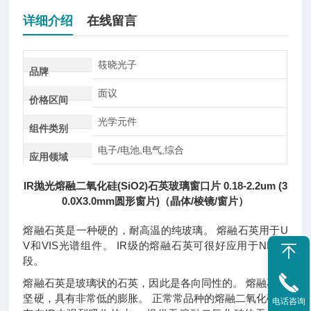
详细介绍
在线留言
筱晓光子
品牌
面议
价格区间
光学元件
组件类别
电子/电池,电气,综合
应用领域
IR抛光熔融二氧化硅(SiO2)石英玻璃窗口片 0.18-2.2um (3
0.0X3.0mm圆形窗片)（晶体/棱镜/窗片）
熔融石英是一种硬的，耐高温的纯玻璃。 熔融石英用于U
V和VIS光谱组件。 IR级的熔融石英可很好应用于NIR波
段。
熔融石英是玻璃状的石英，因此是各向同性的。 熔融石英
坚硬，具有非常低的膨胀。 正常常品种的熔融二氧化硅含
电话咨询