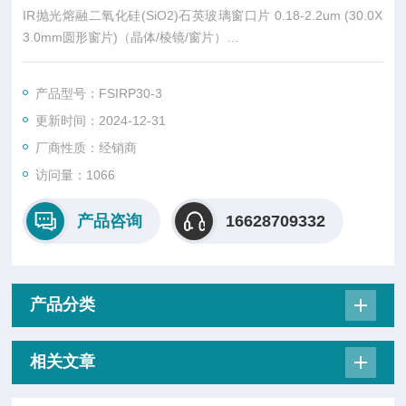
IR抛光熔融二氧化硅(SiO2)石英玻璃窗口片 0.18-2.2um (30.0X
3.0mm圆形窗片)（晶体/棱镜/窗片）
熔融石英是一种硬的，耐高温的纯玻璃。 熔融石英用于UV和VIS
光谱组件。 IR级的熔融石英可很好应用于NIR波段。
产品型号：FSIRP30-3
熔融石英是玻璃状的石英，因此是各向同性的。 熔融石英坚硬，
更新时间：2024-12-31
具有非常低的膨胀。 正常常品种的熔融二氧化硅含有在IR中强烈
吸收的水。 提供无熔融二氧化硅的无水品种。
厂商性质：经销商
访问量：1066
产品咨询
16628709332
产品分类
相关文章