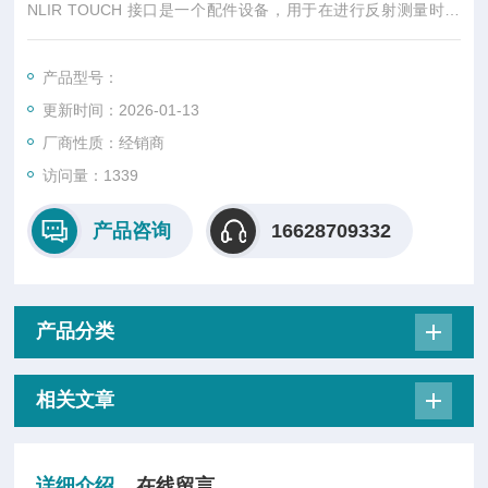
NLIR TOUCH 接口是一个配件设备，用于在进行反射测量时将
光引导到样品并从样品引导回来。它内置宽光谱光源，光线在样
品上反射后，被耦合进连接的光纤，方便地将光引导到任何位
产品型号：
置。TOUCH 接口设计用于与不同形状的样品表面配合使用，同
更新时间：2026-01-13
时尽量减少背景信号。
厂商性质：经销商
访问量：1339
产品咨询
16628709332
产品分类
相关文章
详细介绍
在线留言