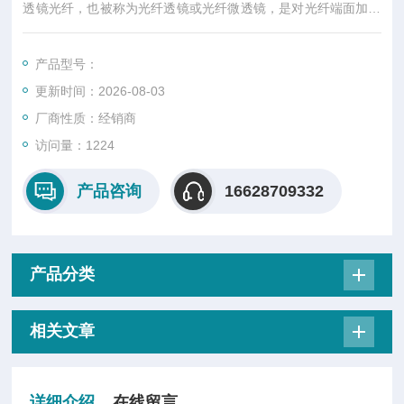
透镜光纤，也被称为光纤透镜或光纤微透镜，是对光纤端面加工
制成具有透镜功能的一类产品。透镜光纤的作用主要有改 变光纤
模场大小、形状从而提高系统耦合效率，改变光路传输路径，减
产品型号：
少折反光，改变顶部形状以适应于不同环境的成像、 传感等，在
更新时间：2026-08-03
众多领域有着广泛的应用。 根据不同的领域对透镜光纤的不同要
求，可定制多款类型光纤并根据客户要求进行光纤表面金属化定
厂商性质：经销商
制。
访问量：1224
产品咨询
16628709332
产品分类
相关文章
详细介绍
在线留言