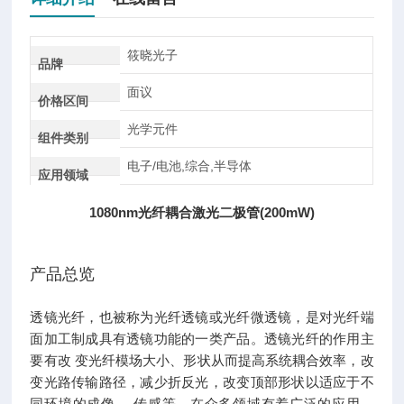
筱晓光子
品牌
面议
价格区间
光学元件
组件类别
电子/电池,综合,半导体
应用领域
1080nm光纤耦合激光二极管(200mW)
产品总览
透镜光纤，也被称为光纤透镜或光纤微透镜，是对光纤端
面加工制成具有透镜功能的一类产品。透镜光纤的作用主
要有改 变光纤模场大小、形状从而提高系统耦合效率，改
变光路传输路径，减少折反光，改变顶部形状以适应于不
同环境的成像、 传感等，在众多领域有着广泛的应用。