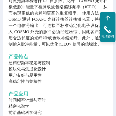
对激光频率梳进行 f-2f 自参照。此外，COSMO 允许在
极低脉冲能量下检测载波包络偏移频率（fCEO），从
而实现更低的功耗和更高的重复频率。 使用方法： C
OSMO 通过 FC/APC 光纤连接器连接激光器，并提供
一个电信号输出，可连接至标准稳定化电子设备。进
入 COSMO 外壳的脉冲必须经过压缩，因此客户需使
电话咨询
用合适长度的光纤和/或色散补偿光纤。此外，通过控
制输入脉冲能量，可以优化 fCEO> 信号的信噪比。
产品特点
超精密频率稳定与控制
模块化与集成化设计
用户友好与易用性
高稳定性与鲁棒性
产品应用
时间频率计量与守时
精密光谱学
前沿基础科学研究