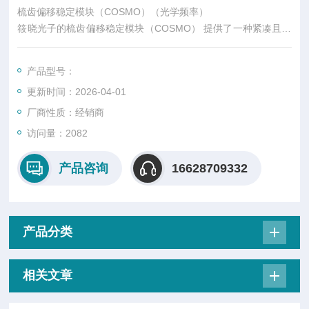
梳齿偏移稳定模块（COSMO）（光学频率）
筱晓光子的梳齿偏移稳定模块（COSMO） 提供了一种紧凑且便
捷的解决方案，可利用纳米光子波导技术对激光频率梳进行 f-2f
自参照。此外，COSMO 允许在极低脉冲能量下检测载波包络偏
产品型号：
移频率（fCEO），从而实现更低的功耗和更高的重复频率。
更新时间：2026-04-01
厂商性质：经销商
访问量：2082
产品咨询
16628709332
产品分类
相关文章