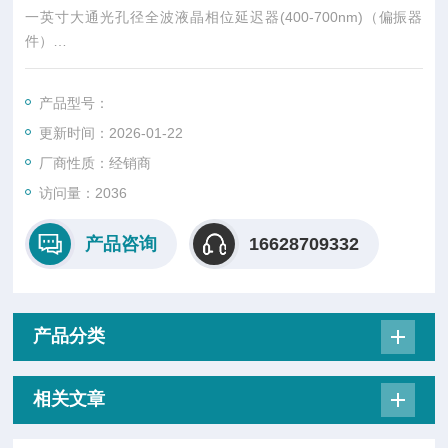
一英寸大通光孔径全波液晶相位延迟器(400-700nm)（偏振器
件）
我们提供的一英寸大通光孔径全波液晶相位延迟器具有三种不同
的工作波长：400-700 nm、650-1100 nm和1050-1700 nm。在
产品型号：
外部交流电压的作用下，可实现~30 nm到λ之间的延迟量灵活调
更新时间：2026-01-22
控，整个通光孔径表面的延迟量均匀度较高。其响应时间迅速，
温度范围广（详情请见规格、响应时间标签）。
厂商性质：经销商
访问量：2036
产品咨询
16628709332
产品分类
相关文章