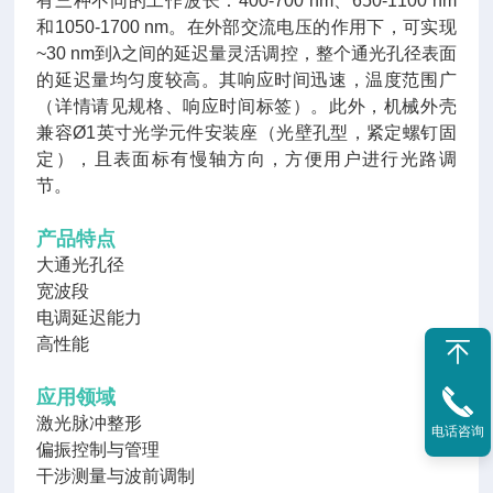
有三种不同的工作波长：
400-700 nm、650-1100 nm
和1050-1700 nm。在外部交流电压的作用下，可实现
~30 nm到λ之间的延迟量灵活调控，整个通光孔径表面
的延迟量均匀度较高。其响应时间迅速，温度范围广
（详情请见规格、响应时间标签）。此外，机械外壳
兼容Ø1英寸光学元件安装座（光壁孔型，紧定螺钉固
定），且表面标有慢轴方向，方便用户进行光路调
节。
产品特点
大通光孔径
宽波段
电调延迟能力
高性能
应用领域
激光脉冲整形
电话咨询
偏振控制与管理
干涉测量与波前调制