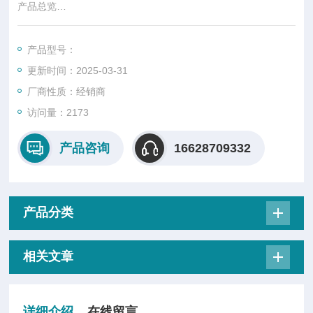
产品总览
ARB Rider AWG-4000 系列是 Active Technologies 推出的一组
功能*的 2、4 和 8 通道任意函数发生器 (AFG) 和任意波形发生
产品型号：
器 (AWG)。AWG-4000 提供高达 24伏峰值 的输出范围和高达 1
更新时间：2025-03-31
024 Msample 的内存深度，使该系列成为汽车、航空航天和国
防、大物理和半导体测试应用的理想选择
厂商性质：经销商
访问量：2173
产品咨询
16628709332
产品分类
相关文章
详细介绍
在线留言