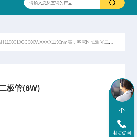
抛光硫化锌(ZnS)多光谱(透明)窗片 0.37-13.5um 25.4X3.0mm
AH1190010CC006WXXXX1190nm高功率宽区域激光二极管(6W)
二极管(6W)
电话咨询
产生高功率激光输出的半导体器件。它结合了“宽区域"设