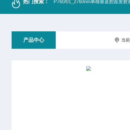
热门搜索：
P760/01_2760nm单模垂直腔面发
产品中心
当