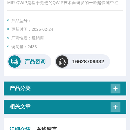
MIR QWIP是基于先进的QWIP技术而研发的一款超快速中红外
探测器。它的响应速度高达数十GHz，是市场上最快的检测器。
它是表征QCL频率梳、构建外差仪器、开发中红外高带宽光学通
产品型号：
信链路的完quan工具。QWIP的技术是卡洛·瑟托里教授在Pierre
更新时间：2025-02-24
Aigrain实验室研发的。我们对包装和设备进行了优化，以适应低
温下的超高速运行。
厂商性质：经销商
访问量：2436
产品咨询
16628709332
产品分类
相关文章
详细介绍
在线留言